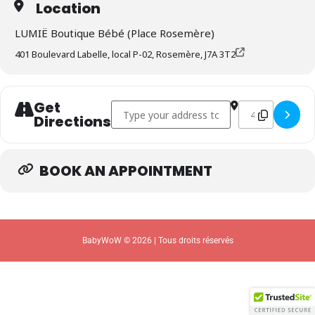
Location
LUMIË Boutique Bébé (Place Rosemère)
401 Boulevard Labelle, local P-02, Rosemère, J7A 3T2
Get
Address - ROSEMÈRE: Perçage d'oreilles sans
Destination Addr
Directions
BOOK AN APPOINTMENT
BabyWoW © 2026 | Tous droits réservés