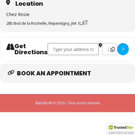
Location
Chez Rosie
285 Bvd de la Rochelle, Repentigny, J6A 1L2
Get
Address - REPENTIGNY: Perçages d'oreilles s
Destination Addr
Directions
BOOK AN APPOINTMENT
BabyWoW © 2026 | Tous droits réservés